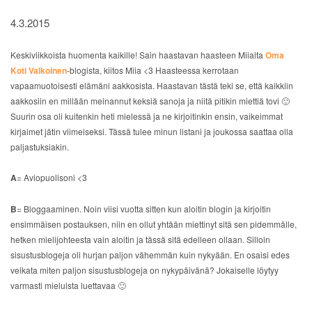
4.3.2015
Keskiviikkoista huomenta kaikille! Sain haastavan haasteen Miialta
Oma
Koti Valkoinen
-blogista, kiitos Miia <3 Haasteessa kerrotaan
vapaamuotoisesti elämäni aakkosista. Haastavan tästä teki se, että kaikkiin
aakkosiin en millään meinannut keksiä sanoja ja niitä pitikin miettiä tovi 🙂
Suurin osa oli kuitenkin heti mielessä ja ne kirjoitinkin ensin, vaikeimmat
kirjaimet jätin viimeiseksi. Tässä tulee minun listani ja joukossa saattaa olla
paljastuksiakin.
A
= Aviopuolisoni <3
B
= Bloggaaminen. Noin viisi vuotta sitten kun aloitin blogin ja kirjoitin
ensimmäisen postauksen, niin en ollut yhtään miettinyt sitä sen pidemmälle,
hetken mielijohteesta vain aloitin ja tässä sitä edelleen ollaan. Silloin
sisustusblogeja oli hurjan paljon vähemmän kuin nykyään. En osaisi edes
veikata miten paljon sisustusblogeja on nykypäivänä? Jokaiselle löytyy
varmasti mieluista luettavaa 🙂