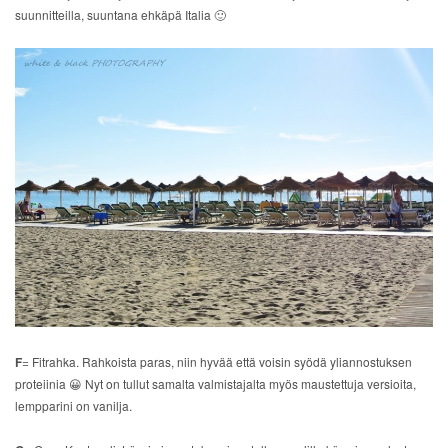
suunnitteilla, suuntana ehkäpä Italia 🙂
F
= Fitrahka. Rahkoista paras, niin hyvää että voisin syödä yliannostuksen
proteiinia 😀 Nyt on tullut samalta valmistajalta myös maustettuja versioita,
lempparini on vanilja.