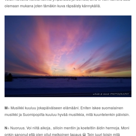
olemaan mukana joten tämäkin kuva räpsäisty kännykällä.
M
= Musiikki kuuluu jokapäiväiseen elämääni. Eniten iskee suomalainen
musiikki ja Suomipopilta kuuluu hyvää musiikkia, mitä kuuntelenkin päivisin.
N
= Nuoruus. Voi niitä aikoja.. silloin mentiin ja koeteltiin äidin hermoja. Moni
onkin sanonut että olen ollut melkoinen tapaus 😀 Tein juuri toisin mitä