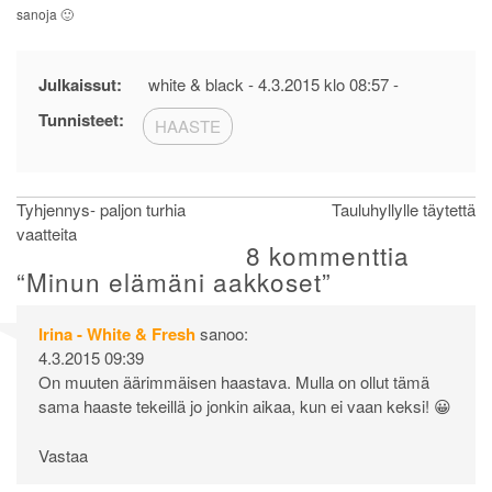
sanoja 🙂
Julkaissut:
white & black -
4.3.2015 klo 08:57
-
Tunnisteet:
HAASTE
Artikkelien
Tyhjennys- paljon turhia
Tauluhyllylle täytettä
vaatteita
selaus
8 kommenttia
“
Minun elämäni aakkoset
”
Irina - White & Fresh
sanoo:
4.3.2015 09:39
On muuten äärimmäisen haastava. Mulla on ollut tämä
sama haaste tekeillä jo jonkin aikaa, kun ei vaan keksi! 😀
Vastaa