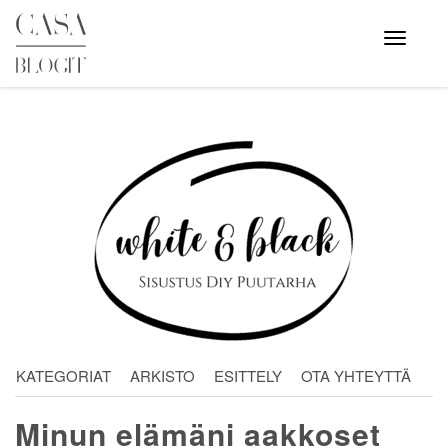
Skip
to
Avaa
valikko
content
KATEGORIAT
ARKISTO
ESITTELY
OTA YHTEYTTÄ
Minun elämäni aakkoset