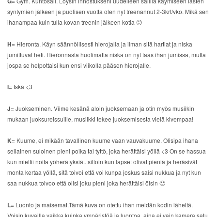
G
= Gym. Kuntosali. Löysin innostukseni uudelleen salilla käymiseen lasten
syntymien jälkeen ja puolisen vuotta olen nyt treenannut 2-3krt/vko. Mikä sen
ihanampaa kuin tulla kovan treenin jälkeen kotia 🙂
H
= Hieronta. Käyn säännöllisesti hierojalla ja ilman sitä hartiat ja niska
jumittuvat heti. Hieronnasta huolimatta niska on nyt taas ihan jumissa, mutta
jospa se helpottaisi kun ensi viikolla pääsen hierojalle.
I
= Iskä <3
J
= Juokseminen. Viime kesänä aloin juoksemaan ja otin myös musiikin
mukaan juoksureissuille, musiikki tekee juoksemisesta vielä kivempaa!
K
= Kuume, ei mikään tavallinen kuume vaan vauvakuume. Olisipa ihana
sellainen suloinen pieni poika tai tyttö, joka herättäisi yöllä <3 On se hassua
kun miettii noita yöherätyksiä.. silloin kun lapset olivat pieniä ja heräsivät
monta kertaa yöllä, sitä toivoi että voi kunpa joskus saisi nukkua ja nyt kun
saa nukkua toivoo että olisi joku pieni joka herättäisi öisin 🙂
L
= Luonto ja maisemat.Tämä kuva on otettu ihan meidän kodin läheltä.
Voisin kuvailla vaikka kuinka ympäristöä ja luontoa, aina ei vain kamera satu