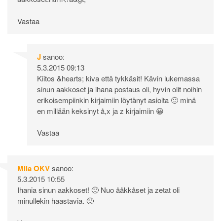
Vastaa
J
sanoo:
5.3.2015 09:13
Kiitos &hearts; kiva että tykkäsit! Kävin lukemassa
sinun aakkoset ja ihana postaus oli, hyvin olit noihin
erikoisempiinkin kirjaimiin löytänyt asioita 🙂 minä
en millään keksinyt å,x ja z kirjaimiin 😀
Vastaa
Miia OKV
sanoo:
5.3.2015 10:55
Ihania sinun aakkoset! 🙂 Nuo ååkkåset ja zetat oli
minullekin haastavia. 🙂