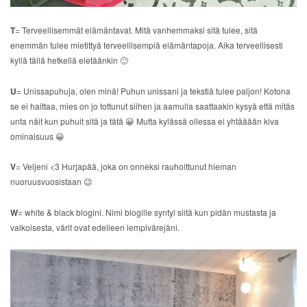
T
= Terveellisemmät elämäntavat. Mitä vanhemmaksi sitä tulee, sitä
enemmän tulee mietittyä terveellisempiä elämäntapoja. Aika terveellisesti
kyllä tällä hetkellä eletäänkin 🙂
U
= Unissapuhuja, olen minä! Puhun unissani ja tekstiä tulee paljon! Kotona
se ei haittaa, mies on jo tottunut siihen ja aamulla saattaakin kysyä että mitäs
unta näit kun puhuit sitä ja tätä 😀 Mutta kylässä ollessa ei yhtääään kiva
ominaisuus 😀
V
= Veljeni <3 Hurjapää, joka on onneksi rauhoittunut hieman
nuoruusvuosistaan 😉
W
= white & black blogini. Nimi blogille syntyi siitä kun pidän mustasta ja
valkoisesta, värit ovat edelleen lempivärejäni.