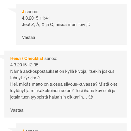
J
sanoo:
4.3.2015 11:41
Jep! Z, Å, X ja C, niissä meni tovi ;D
Vastaa
Heidi / Checklist
sanoo:
4.3.2015 12:35
Nämä aakkospostaukset on kyllä kivoja, itsekin joskus
tehnyt. 🙂 <br />
Hei, mikäs matto on tuossa siivous-kuvassa? Mistä olet
löytänyt ja minkäkokoinen se on? Tosi ihana kuviointi ja
jotain tuon tyyppistä haluaisin olkkariin… 🙂
Vastaa
J
sanoo: