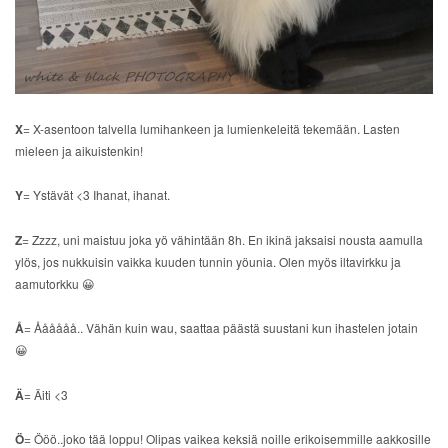
X
= X-asentoon talvella lumihankeen ja lumienkeleitä tekemään. Lasten
mieleen ja aikuistenkin!
Y
= Ystävät <3 Ihanat, ihanat.
Z
= Zzzz, uni maistuu joka yö vähintään 8h. En ikinä jaksaisi nousta aamulla
ylös, jos nukkuisin vaikka kuuden tunnin yöunia. Olen myös iltavirkku ja
aamutorkku 😀
Å
= Åååååå.. Vähän kuin wau, saattaa päästä suustani kun ihastelen jotain
😀
Ä
= Äiti <3
Ö
= Ööö..joko tää loppu! Olipas vaikea keksiä noille erikoisemmille aakkosille