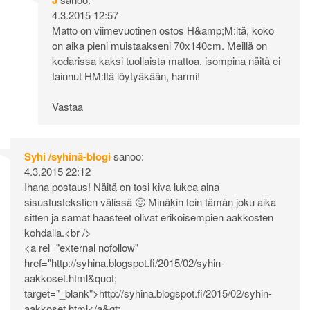
4.3.2015 12:57
Matto on viimevuotinen ostos H&amp;M:ltä, koko
on aika pieni muistaakseni 70x140cm. Meillä on
kodarissa kaksi tuollaista mattoa. isompina näitä ei
tainnut HM:ltä löytyäkään, harmi!
Vastaa
Syhi /syhinä-blogi
sanoo:
4.3.2015 22:12
Ihana postaus! Näitä on tosi kiva lukea aina
sisustustekstien välissä 🙂 Minäkin tein tämän joku aika
sitten ja samat haasteet olivat erikoisempien aakkosten
kohdalla.<br />
<a rel="external nofollow"
href="
http://syhina.blogspot.fi/2015/02/syhin-
aakkoset.html&quot
;
target="_blank">
http://syhina.blogspot.fi/2015/02/syhin-
aakkoset.html</a&gt
;